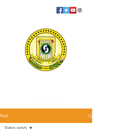
Participação Legislativa
CESB - Confederação Elo Social do Brasil
Fundada em 1990
Post
Todos posts