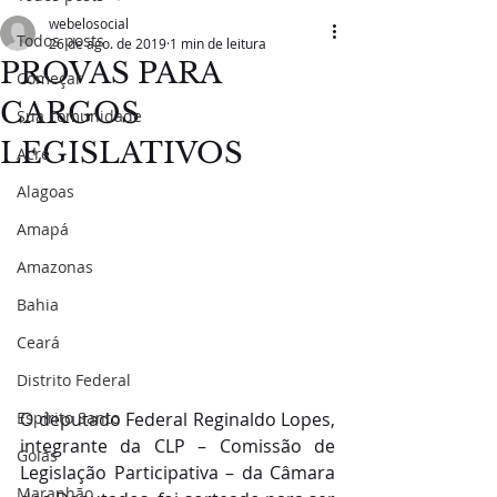
webelosocial
Todos posts
26 de ago. de 2019
1 min de leitura
PROVAS PARA
Começar
CARGOS
Sua comunidade
LEGISLATIVOS
Acre
Alagoas
Amapá
Amazonas
Bahia
Ceará
Distrito Federal
Espírito Santo
O deputado Federal Reginaldo Lopes, 
integrante da CLP – Comissão de 
Goiás
Legislação Participativa – da Câmara 
Maranhão