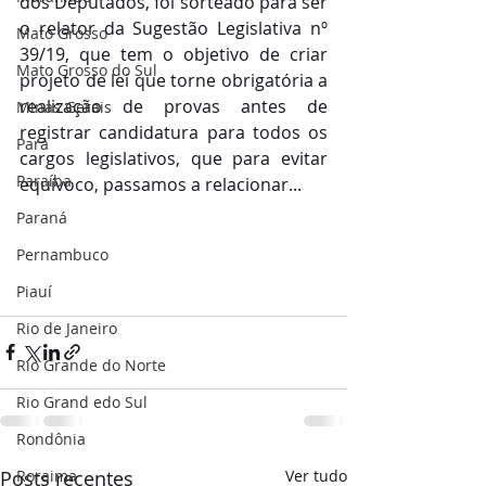
dos Deputados, foi sorteado para ser 
o relator da Sugestão Legislativa nº 
Mato Grosso
39/19, que tem o objetivo de criar 
Mato Grosso do Sul
projeto de lei que torne obrigatória a 
realização de provas antes de 
Minas Gerais
registrar candidatura para todos os 
Pará
cargos legislativos, que para evitar 
Paraíba
equívoco, passamos a relacionar...
Paraná
Pernambuco
Piauí
Rio de Janeiro
Rio Grande do Norte
Rio Grand edo Sul
Rondônia
Posts recentes
Ver tudo
Roraima