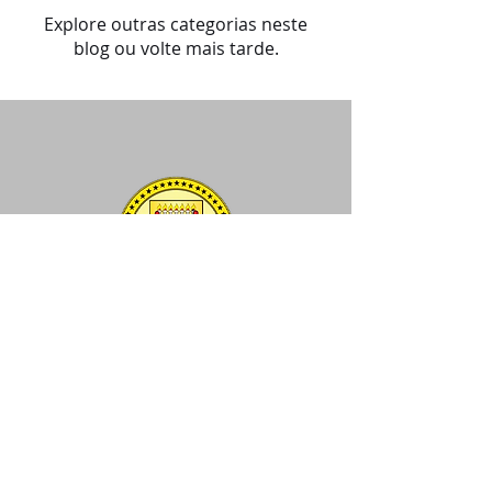
Explore outras categorias neste
blog ou volte mais tarde.
Comissão de Legislação Participativa
- Elo Social do Brasi
l
+55 (11) 3991-9919
​Endereço: Rua Cecília
Bonilha 145
"Movimento Passando o Brasil a Limpo"