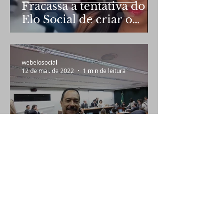
Fracassa a tentativa do
Elo Social de criar o
terceiro banheiro
webelosocial
12 de mai. de 2022
1 min de leitura
Elo Social Brasil
participará de mesa
redonda
webelosocial
23 de nov. de 2021
1 min de leitura