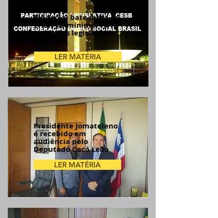
Elo Social bate meta de
criar, no mínimo, 10
sugestões legislativas
por mês
LER MATÉRIA
Presidente Jomateleno
é recebido em
audiência pelo
Deputado Cacá Leão
LER MATÉRIA