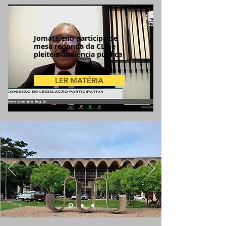
Jomateleno participa de
mesa redonda da CLP e
pleiteia audiência pública
LER MATÉRIA