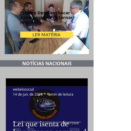
Projeto Desmanchecar
a um passo de se tornar
realidade
LER MATÉRIA
NOTÍCIAS NACIONAIS
webelosocial
14 de jun. de 2024
0 min de leitura
Lei que isenta de