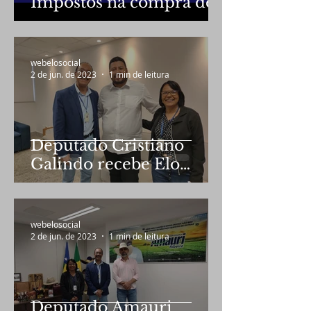
Impostos na compra de
veículos zero
quilometro por
professores
webelosocial
2 de jun. de 2023
1 min de leitura
Deputado Cristiano
Galindo recebe Elo
Social em audiência
webelosocial
2 de jun. de 2023
1 min de leitura
Deputado Amauri