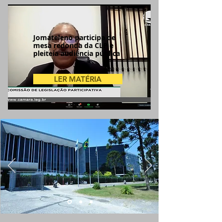
Jomateleno participa de
mesa redonda da CLP e
pleiteia audiência pública
LER MATÉRIA