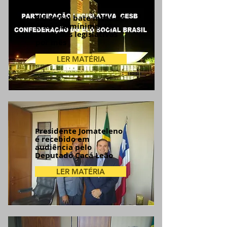
Elo Social bate meta de
criar, no mínimo, 10
sugestões legislativas
por mês
LER MATÉRIA
Presidente Jomateleno
é recebido em
audiência pelo
Deputado Cacá Leão
LER MATÉRIA