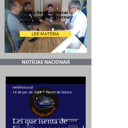
Projeto Desmanchecar
a um passo de se tornar
realidade
LER MATÉRIA
NOTÍCIAS NACIONAIS
webelosocial
14 de jun. de 2024
0 min de leitura
Lei que isenta de