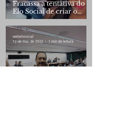
Fracassa a tentativa do
Elo Social de criar o
terceiro banheiro
webelosocial
12 de mai. de 2022
1 min de leitura
Elo Social Brasil
participará de mesa
redonda
webelosocial
23 de nov. de 2021
1 min de leitura