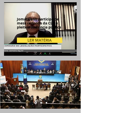
Jomateleno participa de
mesa redonda da CLP e
pleiteia audiência pública
LER MATÉRIA