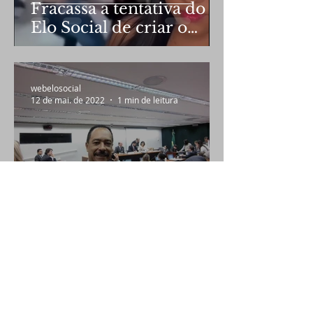
Fracassa a tentativa do
Elo Social de criar o
terceiro banheiro
webelosocial
12 de mai. de 2022
1 min de leitura
Elo Social Brasil
participará de mesa
redonda
webelosocial
23 de nov. de 2021
1 min de leitura