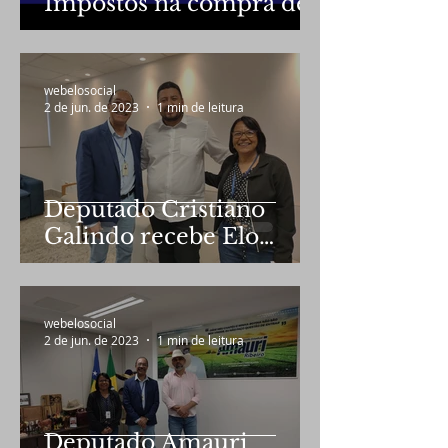
Impostos na compra de
veículos zero
quilometro por
professores
webelosocial
2 de jun. de 2023
1 min de leitura
Deputado Cristiano
Galindo recebe Elo
Social em audiência
webelosocial
2 de jun. de 2023
1 min de leitura
Deputado Amauri