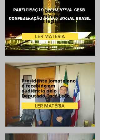
Elo Social bate meta de
criar, no mínimo, 10
sugestões legislativas
por mês
LER MATÉRIA
Presidente Jomateleno
é recebido em
audiência pelo
Deputado Cacá Leão
LER MATÉRIA