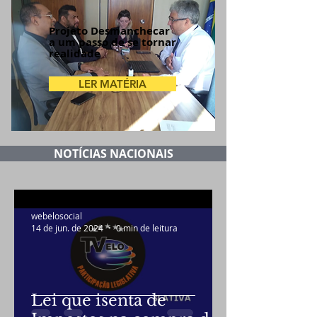
Projeto Desmanchecar
a um passo de se tornar
realidade
LER MATÉRIA
NOTÍCIAS NACIONAIS
webelosocial
14 de jun. de 2024
0 min de leitura
Lei que isenta de