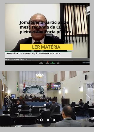
Jomateleno participa de
mesa redonda da CLP e
pleiteia audiência pública
LER MATÉRIA