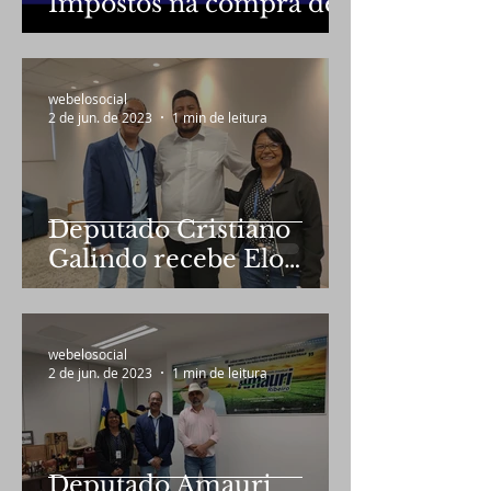
Impostos na compra de
veículos zero
quilometro por
professores
webelosocial
2 de jun. de 2023
1 min de leitura
Deputado Cristiano
Galindo recebe Elo
Social em audiência
webelosocial
2 de jun. de 2023
1 min de leitura
Deputado Amauri