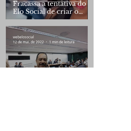
Fracassa a tentativa do
Elo Social de criar o
terceiro banheiro
webelosocial
12 de mai. de 2022
1 min de leitura
Elo Social Brasil
participará de mesa
redonda
webelosocial
23 de nov. de 2021
1 min de leitura