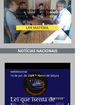
Projeto Desmanchecar
a um passo de se tornar
realidade
LER MATÉRIA
NOTÍCIAS NACIONAIS
webelosocial
14 de jun. de 2024
0 min de leitura
Lei que isenta de