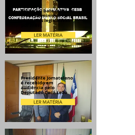
Elo Social bate meta de
criar, no mínimo, 10
sugestões legislativas
por mês
LER MATÉRIA
Presidente Jomateleno
é recebido em
audiência pelo
Deputado Cacá Leão
LER MATÉRIA